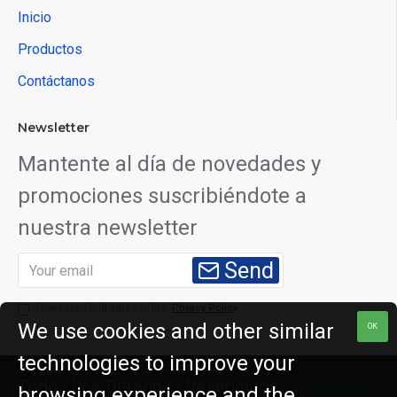
Inicio
Productos
Contáctanos
Newsletter
Mantente al día de novedades y
promociones suscribiéndote a
nuestra newsletter
Send
I have read and agree to the
Privacy Policy
We use cookies and other similar
OK
technologies to improve your
Todos Los Derechos Reservados,
browsing experience and the