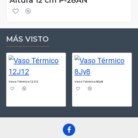
Altura 12 cm P-28AN
MÁS VISTO
Vaso Térmico 12J12
Vaso Térmico 8Jy8