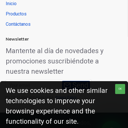
para catering y eventos.
Inicio
Productos
Ambas tapas están diseñadas para
Contáctanos
ofrecer soluciones prácticas y
efectivas para diferentes
Newsletter
necesidades de almacenamiento y
Mantente al día de novedades y
transporte de alimentos.
promociones suscribiéndote a
nuestra newsletter
Send
We use cookies and other similar
OK
I have read and agree to the
Privacy Policy
technologies to improve your
browsing experience and the
functionality of our site.
Todos Los Derechos Reservados,