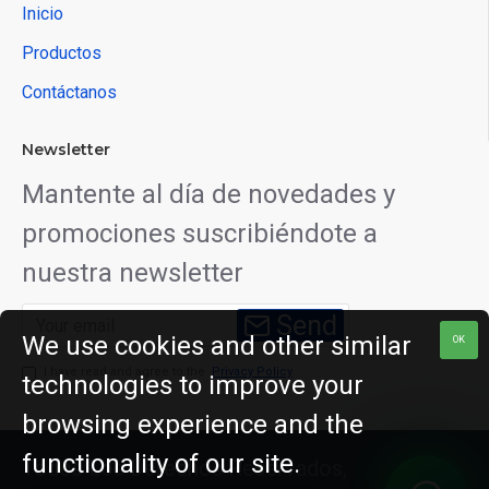
Inicio
Productos
Contáctanos
Newsletter
Mantente al día de novedades y
promociones suscribiéndote a
nuestra newsletter
Send
We use cookies and other similar
OK
I have read and agree to the
Privacy Policy
technologies to improve your
browsing experience and the
functionality of our site.
Todos Los Derechos Reservados,