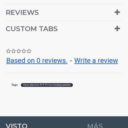
ecológica y práctica, ideal para
REVIEWS
pequeñas porciones de bebidas frías
o calientes, combinando
CUSTOM TABS
funcionalidad con compromiso
ambiental.
Based on 0 reviews.
-
Write a review
Tags:
Vaso plástico Nº 8 Primo biodegradable
VISTO
MÁS